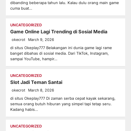
dibanding beberapa tahun lalu. Kalau dulu orang main game
cuma buat…
UNCATEGORIZED
Game Online Lagi Trending di Sosial Media
okecrot
March 9, 2026
di situs Okeplay777 Belakangan ini dunia game lagi rame
banget dibahas di sosial media. Dari TikTok, Instagram,
sampai YouTube, hampir…
UNCATEGORIZED
Slot Jadi Teman Santai
okecrot
March 8, 2026
di situs Okeplay777 Di zaman serba cepat kayak sekarang,
semua orang butuh hiburan yang simpel tapi tetap seru.
Kadang habis…
UNCATEGORIZED