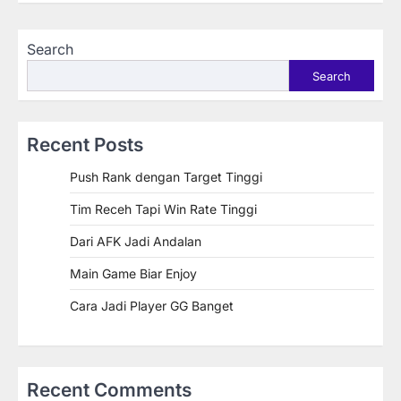
Search
Search
Recent Posts
Push Rank dengan Target Tinggi
Tim Receh Tapi Win Rate Tinggi
Dari AFK Jadi Andalan
Main Game Biar Enjoy
Cara Jadi Player GG Banget
Recent Comments