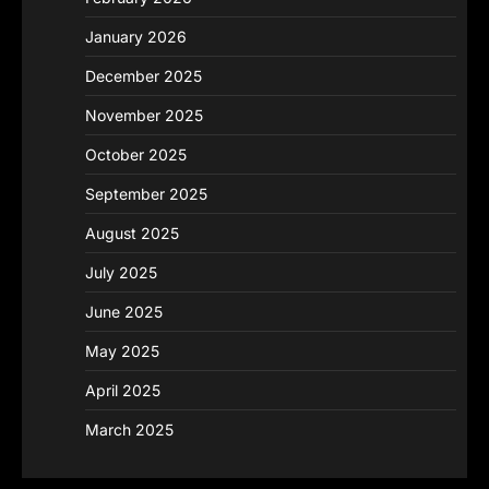
January 2026
December 2025
November 2025
October 2025
September 2025
August 2025
July 2025
June 2025
May 2025
April 2025
March 2025