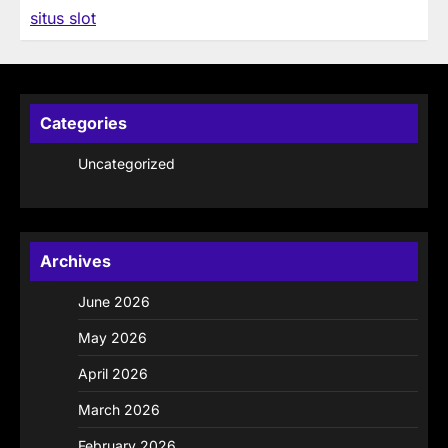
situs slot
Categories
Uncategorized
Archives
June 2026
May 2026
April 2026
March 2026
February 2026