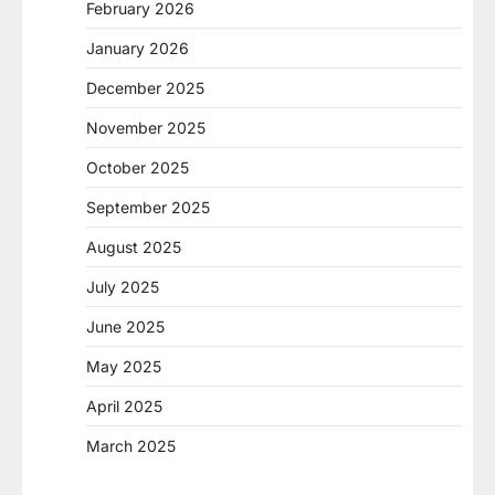
February 2026
January 2026
December 2025
November 2025
October 2025
September 2025
August 2025
July 2025
June 2025
May 2025
April 2025
March 2025