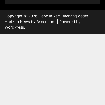
Copyright © 2026
Deposit kecil menang gede!
|
Horizon News by
Ascendoor
| Powered by
WordPress
.