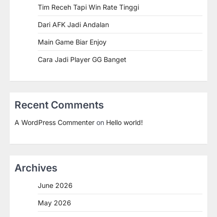
Tim Receh Tapi Win Rate Tinggi
Dari AFK Jadi Andalan
Main Game Biar Enjoy
Cara Jadi Player GG Banget
Recent Comments
A WordPress Commenter
on
Hello world!
Archives
June 2026
May 2026