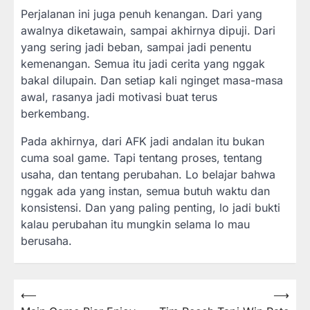
Perjalanan ini juga penuh kenangan. Dari yang
awalnya diketawain, sampai akhirnya dipuji. Dari
yang sering jadi beban, sampai jadi penentu
kemenangan. Semua itu jadi cerita yang nggak
bakal dilupain. Dan setiap kali nginget masa-masa
awal, rasanya jadi motivasi buat terus
berkembang.
Pada akhirnya, dari AFK jadi andalan itu bukan
cuma soal game. Tapi tentang proses, tentang
usaha, dan tentang perubahan. Lo belajar bahwa
nggak ada yang instan, semua butuh waktu dan
konsistensi. Dan yang paling penting, lo jadi bukti
kalau perubahan itu mungkin selama lo mau
berusaha.
Post
⟵
⟶