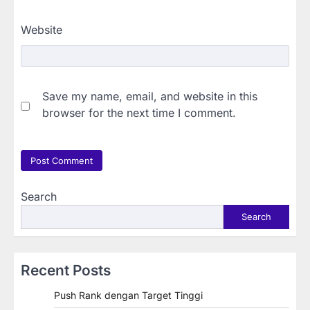
Website
Save my name, email, and website in this
browser for the next time I comment.
Search
Search
Recent Posts
Push Rank dengan Target Tinggi