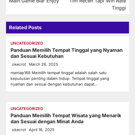
Main Game Biar Enjoy
Tim Receh Tapi Win Rate
navigation
Tinggi
Related Posts
UNCATEGORIZED
Panduan Memilih Tempat Tinggal yang Nyaman
dan Sesuai Kebutuhan
okecrot
March 26, 2025
mantap168 Memilih tempat tinggal adalah salah satu
keputusan penting dalam hidup. Tempat tinggal yang
nyaman dan sesuai dengan kebutuhan dapat…
UNCATEGORIZED
Panduan Memilih Tempat Wisata yang Menarik
dan Sesuai dengan Minat Anda
okecrot
April 16, 2025