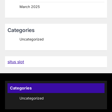
March 2025
Categories
Uncategorized
situs slot
Categories
Uncategorized