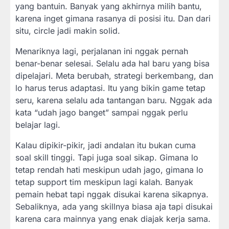
yang bantuin. Banyak yang akhirnya milih bantu,
karena inget gimana rasanya di posisi itu. Dan dari
situ, circle jadi makin solid.
Menariknya lagi, perjalanan ini nggak pernah
benar-benar selesai. Selalu ada hal baru yang bisa
dipelajari. Meta berubah, strategi berkembang, dan
lo harus terus adaptasi. Itu yang bikin game tetap
seru, karena selalu ada tantangan baru. Nggak ada
kata “udah jago banget” sampai nggak perlu
belajar lagi.
Kalau dipikir-pikir, jadi andalan itu bukan cuma
soal skill tinggi. Tapi juga soal sikap. Gimana lo
tetap rendah hati meskipun udah jago, gimana lo
tetap support tim meskipun lagi kalah. Banyak
pemain hebat tapi nggak disukai karena sikapnya.
Sebaliknya, ada yang skillnya biasa aja tapi disukai
karena cara mainnya yang enak diajak kerja sama.