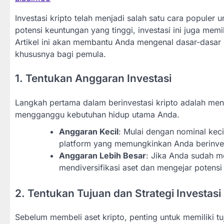
Investasi kripto telah menjadi salah satu cara popule
potensi keuntungan yang tinggi, investasi ini juga mem
Artikel ini akan membantu Anda mengenal dasar-dasar
khususnya bagi pemula.
1. Tentukan Anggaran Investasi
Langkah pertama dalam berinvestasi kripto adalah me
mengganggu kebutuhan hidup utama Anda.
Anggaran Kecil
: Mulai dengan nominal kec
platform yang memungkinkan Anda berinves
Anggaran Lebih Besar
: Jika Anda sudah 
mendiversifikasi aset dan mengejar potensi
2. Tentukan Tujuan dan Strategi Investasi
Sebelum membeli aset kripto, penting untuk memiliki tuj