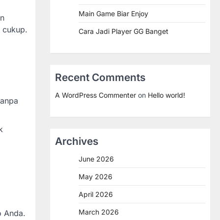
Main Game Biar Enjoy
an
g cukup.
Cara Jadi Player GG Banget
Recent Comments
A WordPress Commenter
on
Hello world!
tanpa
k
Archives
June 2026
May 2026
April 2026
March 2026
o Anda.