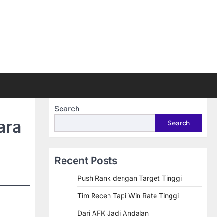
Search
ara
Search
Recent Posts
Push Rank dengan Target Tinggi
Tim Receh Tapi Win Rate Tinggi
Dari AFK Jadi Andalan