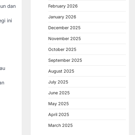
hun dan
February 2026
January 2026
gi ini
December 2025
November 2025
October 2025
September 2025
tau
August 2025
July 2025
an
June 2025
May 2025
April 2025
March 2025