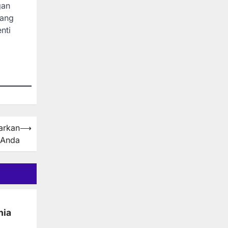
gan
yang
nti
arkan
⟶
 Anda
nia