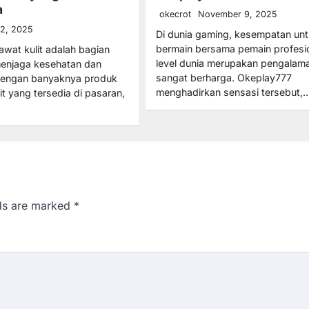
a
okecrot
November 9, 2025
12, 2025
Di dunia gaming, kesempatan un
bermain bersama pemain profesi
awat kulit adalah bagian
level dunia merupakan pengalam
menjaga kesehatan dan
sangat berharga. Okeplay777
Dengan banyaknya produk
menghadirkan sensasi tersebut,
it yang tersedia di pasaran,
lds are marked
*