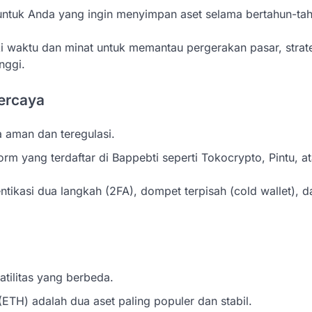
untuk Anda yang ingin menyimpan aset selama bertahun-ta
.
ki waktu dan minat untuk memantau pergerakan pasar, strate
nggi.
percaya
 aman dan teregulasi.
orm yang terdaftar di Bappebti seperti Tokocrypto, Pintu, a
entikasi dua langkah (2FA), dompet terpisah (cold wallet), d
latilitas yang berbeda.
(ETH) adalah dua aset paling populer dan stabil.