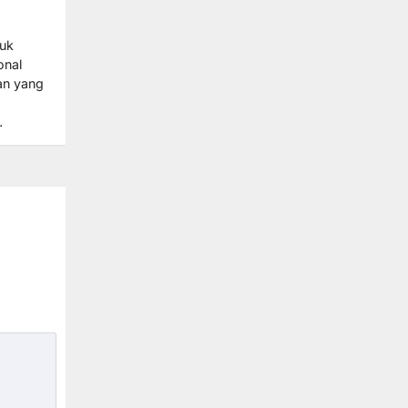
tuk
onal
an yang
…