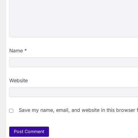
Name
*
Website
Save my name, email, and website in this browser 