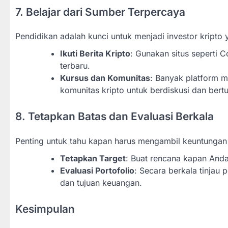
7. Belajar dari Sumber Terpercaya
Pendidikan adalah kunci untuk menjadi investor kripto 
Ikuti Berita Kripto
: Gunakan situs seperti 
terbaru.
Kursus dan Komunitas
: Banyak platform 
komunitas kripto untuk berdiskusi dan ber
8. Tetapkan Batas dan Evaluasi Berkala
Penting untuk tahu kapan harus mengambil keuntungan
Tetapkan Target
: Buat rencana kapan Anda
Evaluasi Portofolio
: Secara berkala tinjau 
dan tujuan keuangan.
Kesimpulan