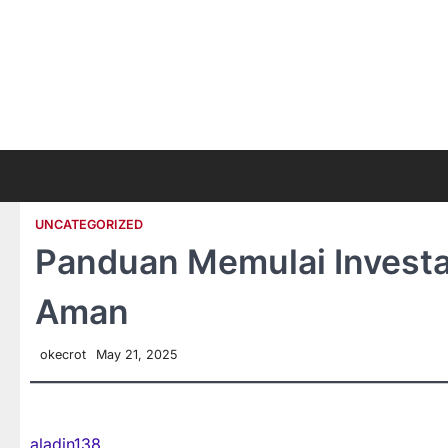
Skip
to
content
UNCATEGORIZED
Panduan Memulai Investa
Aman
okecrot
May 21, 2025
aladin138