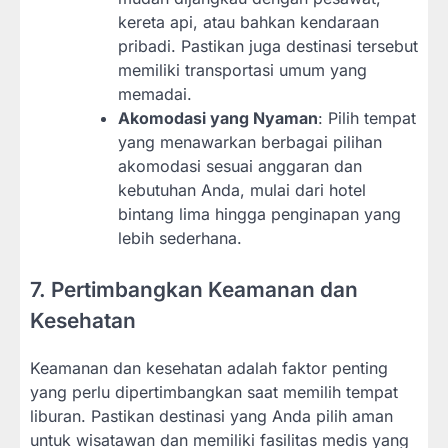
kereta api, atau bahkan kendaraan
pribadi. Pastikan juga destinasi tersebut
memiliki transportasi umum yang
memadai.
Akomodasi yang Nyaman
: Pilih tempat
yang menawarkan berbagai pilihan
akomodasi sesuai anggaran dan
kebutuhan Anda, mulai dari hotel
bintang lima hingga penginapan yang
lebih sederhana.
7. Pertimbangkan Keamanan dan
Kesehatan
Keamanan dan kesehatan adalah faktor penting
yang perlu dipertimbangkan saat memilih tempat
liburan. Pastikan destinasi yang Anda pilih aman
untuk wisatawan dan memiliki fasilitas medis yang