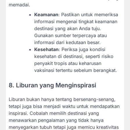
memadai.
Keamanan
: Pastikan untuk memeriksa
informasi mengenai tingkat keamanan
destinasi yang akan Anda tuju.
Gunakan sumber terpercaya atau
informasi dari kedutaan besar.
Kesehatan
: Periksa juga kondisi
kesehatan di destinasi, seperti risiko
penyakit tropis atau keharusan
vaksinasi tertentu sebelum berangkat.
8. Liburan yang Menginspirasi
Liburan bukan hanya tentang bersenang-senang,
tetapi juga bisa menjadi waktu untuk mendapatkan
inspirasi. Cobalah memilih destinasi yang
menawarkan pengalaman yang tidak hanya
menyegarkan tubuh tetapi juga memicu kreativitas