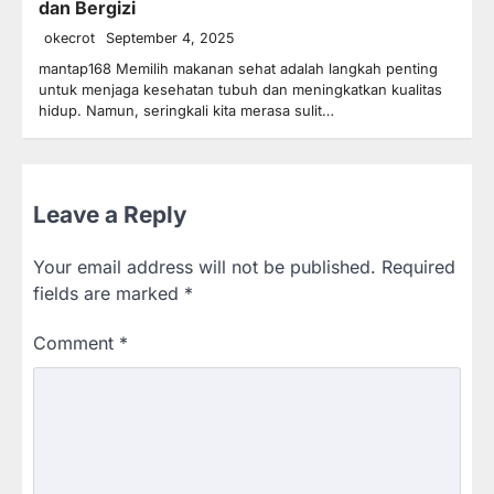
dan Bergizi
okecrot
September 4, 2025
mantap168 Memilih makanan sehat adalah langkah penting
untuk menjaga kesehatan tubuh dan meningkatkan kualitas
hidup. Namun, seringkali kita merasa sulit…
Leave a Reply
Your email address will not be published.
Required
fields are marked
*
Comment
*