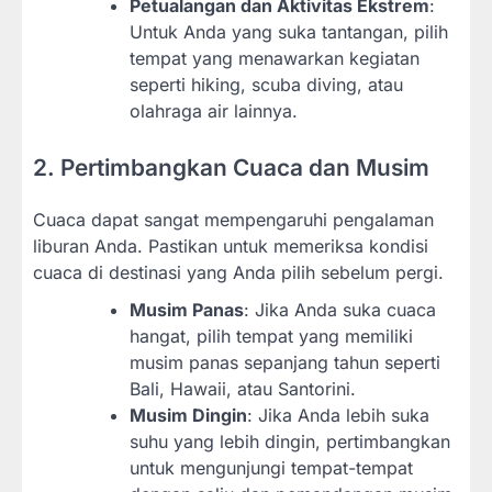
Petualangan dan Aktivitas Ekstrem
:
Untuk Anda yang suka tantangan, pilih
tempat yang menawarkan kegiatan
seperti hiking, scuba diving, atau
olahraga air lainnya.
2. Pertimbangkan Cuaca dan Musim
Cuaca dapat sangat mempengaruhi pengalaman
liburan Anda. Pastikan untuk memeriksa kondisi
cuaca di destinasi yang Anda pilih sebelum pergi.
Musim Panas
: Jika Anda suka cuaca
hangat, pilih tempat yang memiliki
musim panas sepanjang tahun seperti
Bali, Hawaii, atau Santorini.
Musim Dingin
: Jika Anda lebih suka
suhu yang lebih dingin, pertimbangkan
untuk mengunjungi tempat-tempat