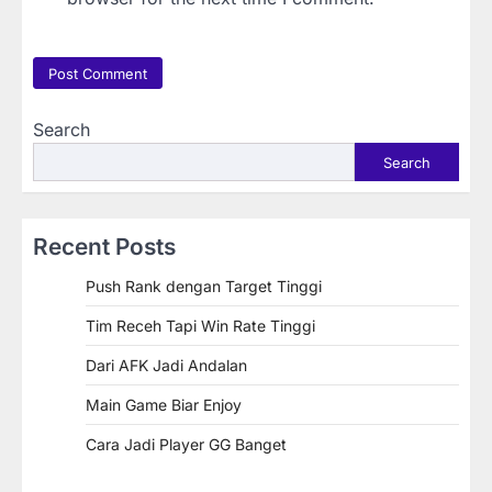
Search
Search
Recent Posts
Push Rank dengan Target Tinggi
Tim Receh Tapi Win Rate Tinggi
Dari AFK Jadi Andalan
Main Game Biar Enjoy
Cara Jadi Player GG Banget