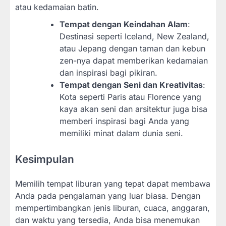
atau kedamaian batin.
Tempat dengan Keindahan Alam
:
Destinasi seperti Iceland, New Zealand,
atau Jepang dengan taman dan kebun
zen-nya dapat memberikan kedamaian
dan inspirasi bagi pikiran.
Tempat dengan Seni dan Kreativitas
:
Kota seperti Paris atau Florence yang
kaya akan seni dan arsitektur juga bisa
memberi inspirasi bagi Anda yang
memiliki minat dalam dunia seni.
Kesimpulan
Memilih tempat liburan yang tepat dapat membawa
Anda pada pengalaman yang luar biasa. Dengan
mempertimbangkan jenis liburan, cuaca, anggaran,
dan waktu yang tersedia, Anda bisa menemukan