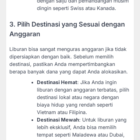
dengan salju dan pemandangan musim
dingin seperti Swiss atau Kanada.
3. Pilih Destinasi yang Sesuai dengan
Anggaran
Liburan bisa sangat menguras anggaran jika tidak
dipersiapkan dengan baik. Sebelum memilih
destinasi, pastikan Anda mempertimbangkan
berapa banyak dana yang dapat Anda alokasikan.
Destinasi Hemat
: Jika Anda ingin
liburan dengan anggaran terbatas, pilih
destinasi lokal atau negara dengan
biaya hidup yang rendah seperti
Vietnam atau Filipina.
Destinasi Mewah
: Untuk liburan yang
lebih eksklusif, Anda bisa memilih
tempat seperti Maladewa atau Dubai,