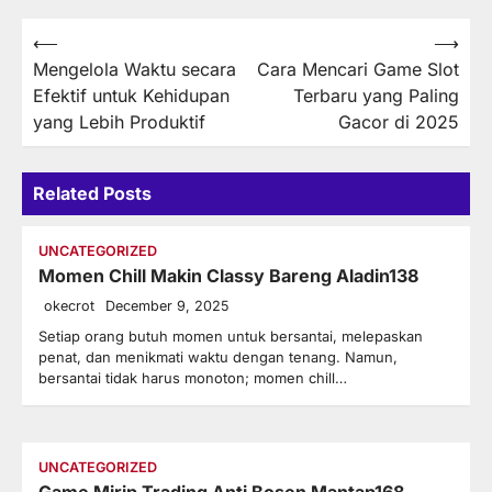
Post
⟵
⟶
Mengelola Waktu secara
Cara Mencari Game Slot
navigation
Efektif untuk Kehidupan
Terbaru yang Paling
yang Lebih Produktif
Gacor di 2025
Related Posts
UNCATEGORIZED
Momen Chill Makin Classy Bareng Aladin138
okecrot
December 9, 2025
Setiap orang butuh momen untuk bersantai, melepaskan
penat, dan menikmati waktu dengan tenang. Namun,
bersantai tidak harus monoton; momen chill…
UNCATEGORIZED
Game Mirip Trading Anti Bosen Mantap168