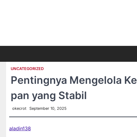
Skip
to
content
UNCATEGORIZED
Pentingnya Mengelola Ke
pan yang Stabil
okecrot
September 10, 2025
aladin138