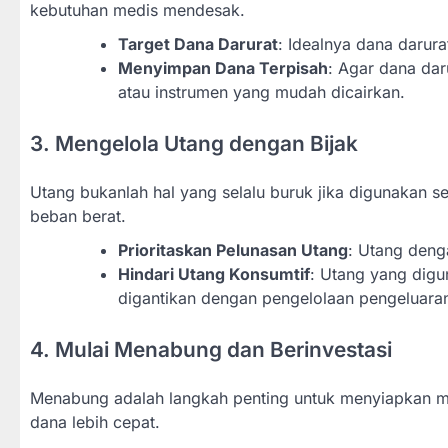
kebutuhan medis mendesak.
Target Dana Darurat
: Idealnya dana darur
Menyimpan Dana Terpisah
: Agar dana dar
atau instrumen yang mudah dicairkan.
3. Mengelola Utang dengan Bijak
Utang bukanlah hal yang selalu buruk jika digunakan s
beban berat.
Prioritaskan Pelunasan Utang
: Utang denga
Hindari Utang Konsumtif
: Utang yang dig
digantikan dengan pengelolaan pengeluaran
4. Mulai Menabung dan Berinvestasi
Menabung adalah langkah penting untuk menyiapkan 
dana lebih cepat.