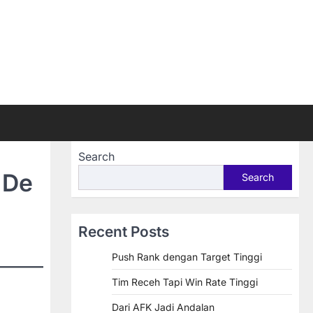
Search
 De
Search
Recent Posts
Push Rank dengan Target Tinggi
Tim Receh Tapi Win Rate Tinggi
Dari AFK Jadi Andalan