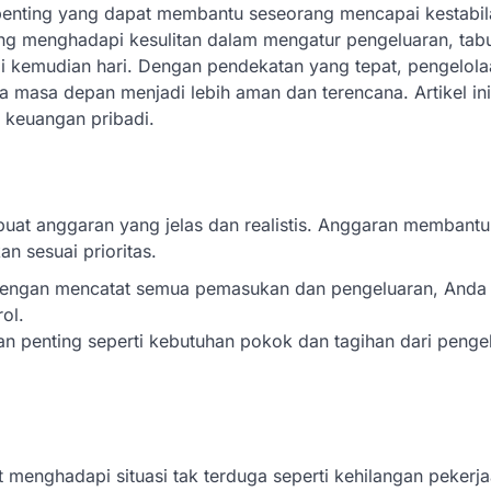
penting yang dapat membantu seseorang mencapai kestabil
ang menghadapi kesulitan dalam mengatur pengeluaran, tab
i kemudian hari. Dengan pendekatan yang tepat, pengelola
a masa depan menjadi lebih aman dan terencana. Artikel ini
keuangan pribadi.
at anggaran yang jelas dan realistis. Anggaran membantu
 sesuai prioritas.
Dengan mencatat semua pemasukan dan pengeluaran, Anda
ol.
an penting seperti kebutuhan pokok dan tagihan dari penge
 menghadapi situasi tak terduga seperti kehilangan pekerja