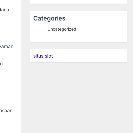
 dana
Categories
Uncategorized
nyaman.
situs slot
an
iasaan