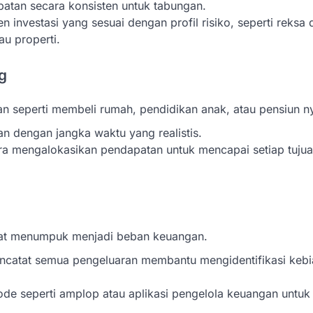
patan secara konsisten untuk tabungan.
n investasi yang sesuai dengan profil risiko, seperti reksa
au properti.
g
 seperti membeli rumah, pendidikan anak, atau pensiun 
uan dengan jangka waktu yang realistis.
a mengalokasikan pendapatan untuk mencapai setiap tuju
dapat menumpuk menjadi beban keuangan.
catat semua pengeluaran membantu mengidentifikasi keb
ode seperti amplop atau aplikasi pengelola keuangan untuk