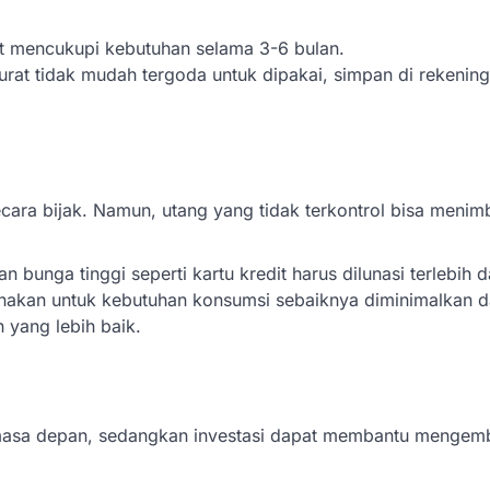
at mencukupi kebutuhan selama 3-6 bulan.
urat tidak mudah tergoda untuk dipakai, simpan di rekenin
ecara bijak. Namun, utang yang tidak terkontrol bisa menim
n bunga tinggi seperti kartu kredit harus dilunasi terlebih d
unakan untuk kebutuhan konsumsi sebaiknya diminimalkan 
 yang lebih baik.
masa depan, sedangkan investasi dapat membantu menge