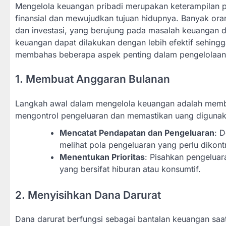
Mengelola keuangan pribadi merupakan keterampilan 
finansial dan mewujudkan tujuan hidupnya. Banyak or
dan investasi, yang berujung pada masalah keuangan d
keuangan dapat dilakukan dengan lebih efektif sehingg
membahas beberapa aspek penting dalam pengelolaan 
1. Membuat Anggaran Bulanan
Langkah awal dalam mengelola keuangan adalah membu
mengontrol pengeluaran dan memastikan uang digunakan
Mencatat Pendapatan dan Pengeluaran
: 
melihat pola pengeluaran yang perlu dikontr
Menentukan Prioritas
: Pisahkan pengeluar
yang bersifat hiburan atau konsumtif.
2. Menyisihkan Dana Darurat
Dana darurat berfungsi sebagai bantalan keuangan saat