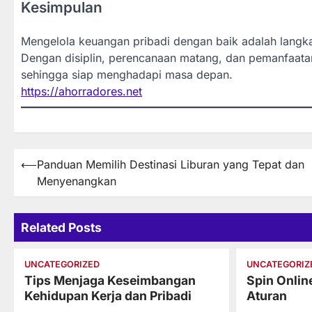
Kesimpulan
Mengelola keuangan pribadi dengan baik adalah langka
Dengan disiplin, perencanaan matang, dan pemanfaata
sehingga siap menghadapi masa depan.
https://ahorradores.net
Post
⟵
Panduan Memilih Destinasi Liburan yang Tepat dan
Menyenangkan
navigation
Related Posts
UNCATEGORIZED
UNCATEGORIZ
Tips Menjaga Keseimbangan
Spin Onlin
Kehidupan Kerja dan Pribadi
Aturan