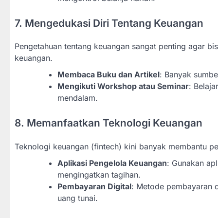
7. Mengedukasi Diri Tentang Keuangan
Pengetahuan tentang keuangan sangat penting agar bi
keuangan.
Membaca Buku dan Artikel
: Banyak sumbe
Mengikuti Workshop atau Seminar
: Belaj
mendalam.
8. Memanfaatkan Teknologi Keuangan
Teknologi keuangan (fintech) kini banyak membantu pen
Aplikasi Pengelola Keuangan
: Gunakan apl
mengingatkan tagihan.
Pembayaran Digital
: Metode pembayaran d
uang tunai.