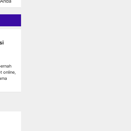
 Anda
si
pernah
t online,
sama