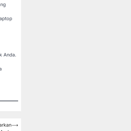
ing
Laptop
k Anda.
a
arkan
⟶