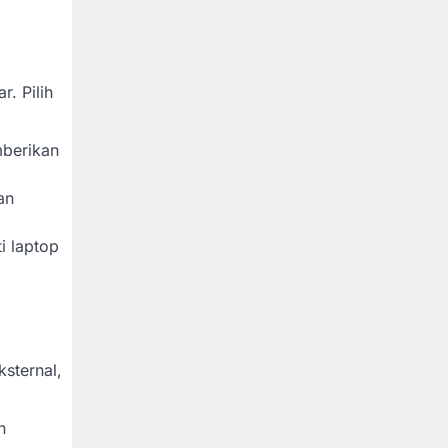
. Pilih
mberikan
an
i laptop
sternal,
n