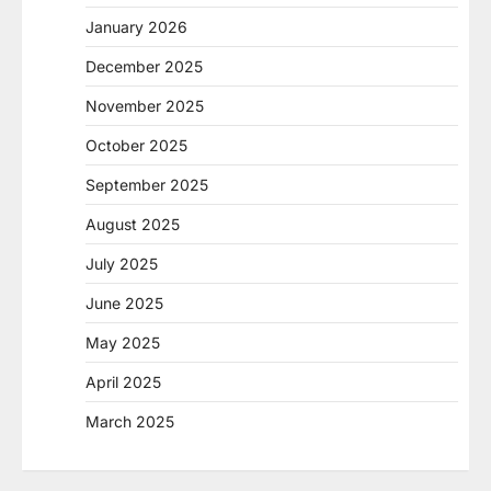
January 2026
December 2025
November 2025
October 2025
September 2025
August 2025
July 2025
June 2025
May 2025
April 2025
March 2025