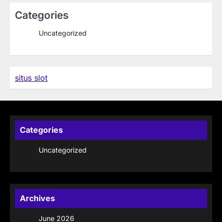
Categories
Uncategorized
situs slot
Categories
Uncategorized
Archives
June 2026