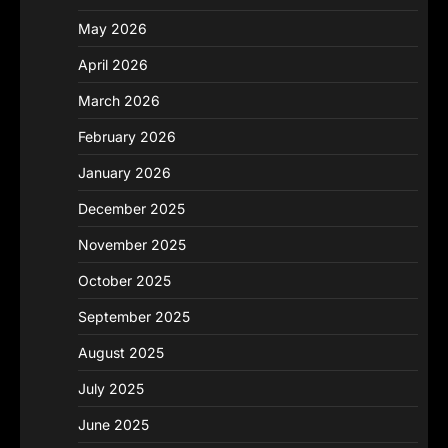
May 2026
April 2026
March 2026
February 2026
January 2026
December 2025
November 2025
October 2025
September 2025
August 2025
July 2025
June 2025