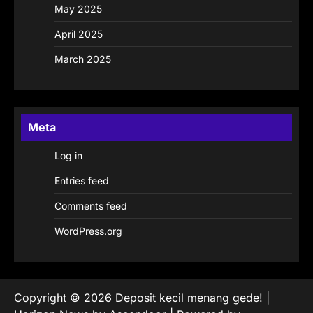
May 2025
April 2025
March 2025
Meta
Log in
Entries feed
Comments feed
WordPress.org
Copyright © 2026
Deposit kecil menang gede!
|