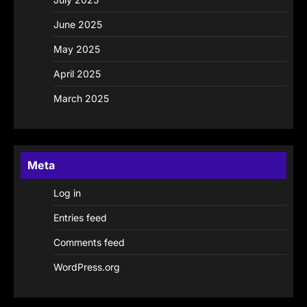
June 2025
May 2025
April 2025
March 2025
Meta
Log in
Entries feed
Comments feed
WordPress.org