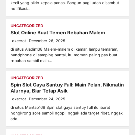
kecil yang bikin kepala panas. Bangun pagi udah disambut
notifikasi…
UNCATEGORIZED
Slot Online Buat Temen Rebahan Malem
okecrot
December 26, 2025
di situs Aladin138 Malem-malem di kamar, lampu temaram,
handphone di samping bantal, itu momen paling pas buat
rebahan sambil main…
UNCATEGORIZED
Spin Slot Gaya Santuy Full: Main Pelan, Nikmatin
Alurnya, Biar Tetap Asik
okecrot
December 24, 2025
di situs Mantap168 Spin slot gaya santuy full itu ibarat
nongkrong sore sambil ngopi, nggak ada target ribet, nggak
ada…