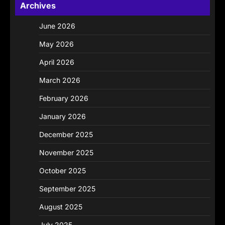
Archives
June 2026
May 2026
April 2026
March 2026
February 2026
January 2026
December 2025
November 2025
October 2025
September 2025
August 2025
July 2025