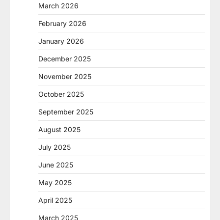
March 2026
February 2026
January 2026
December 2025
November 2025
October 2025
September 2025
August 2025
July 2025
June 2025
May 2025
April 2025
March 2025