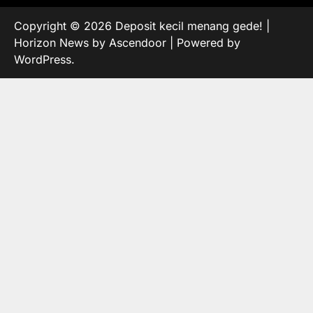
Copyright © 2026
Deposit kecil menang gede!
|
Horizon News by
Ascendoor
| Powered by
WordPress
.