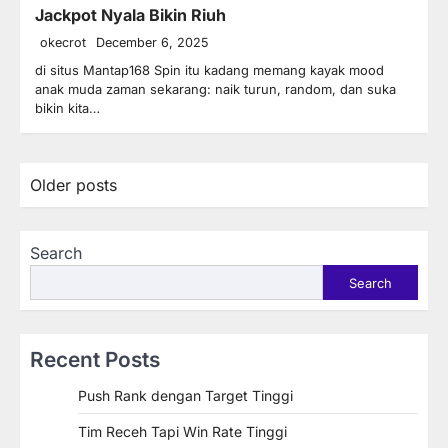
Jackpot Nyala Bikin Riuh
okecrot
December 6, 2025
di situs Mantap168 Spin itu kadang memang kayak mood
anak muda zaman sekarang: naik turun, random, dan suka
bikin kita…
Posts
Older posts
navigation
Search
Search
Recent Posts
Push Rank dengan Target Tinggi
Tim Receh Tapi Win Rate Tinggi