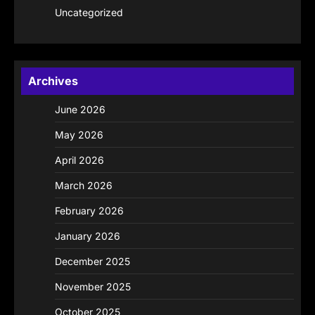
Uncategorized
Archives
June 2026
May 2026
April 2026
March 2026
February 2026
January 2026
December 2025
November 2025
October 2025