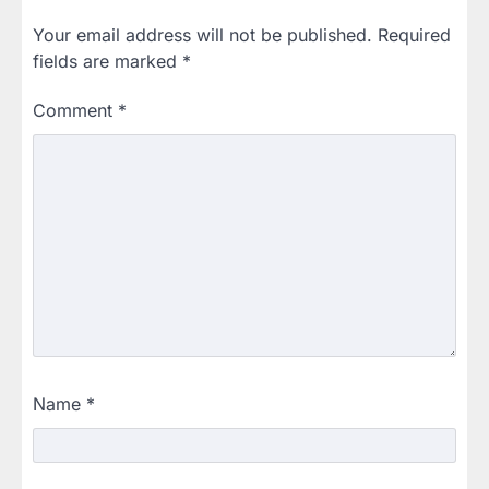
Your email address will not be published.
Required
fields are marked
*
Comment
*
Name
*