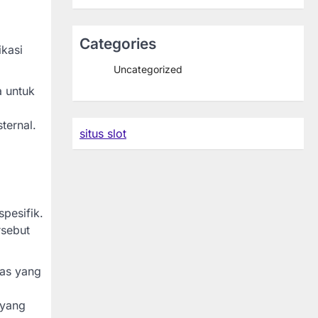
Categories
ikasi
Uncategorized
a untuk
ternal.
situs slot
pesifik.
rsebut
gas yang
 yang