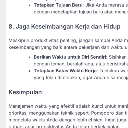
Tetapkan Tujuan Baru
: Jika Anda merasa s
dengan menetapkan tujuan baru atau mena
8. Jaga Keseimbangan Kerja dan Hidup
Meskipun produktivitas penting, jangan sampai Anda 
keseimbangan yang baik antara pekerjaan dan waktu un
Berikan Waktu untuk Diri Sendiri
: Sisihka
dengan teman, berolahraga, atau beristiraha
Tetapkan Batas Waktu Kerja
: Tentukan wak
yang telah ditetapkan, agar Anda bisa menj
Kesimpulan
Manajemen waktu yang efektif adalah kunci untuk men
prioritas, menggunakan teknik seperti Pomodoro dan 
mengelola waktu Anda dengan lebih efisien. Ingat jug
pribadi agar produktivitas Anda tetap berkelanjutan.