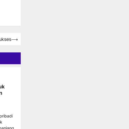
ukses
⟶
uk
n
ribadi
uk
panjang.