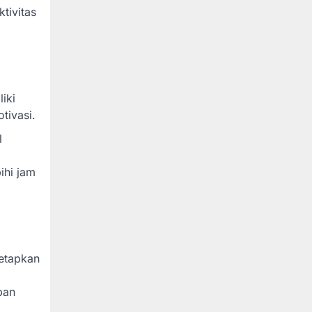
tivitas
iki
tivasi.
l
ihi jam
netapkan
pan