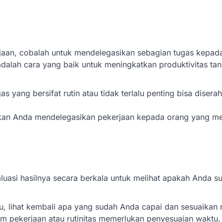
aan, cobalah untuk mendelegasikan sebagian tugas kepad
 adalah cara yang baik untuk meningkatkan produktivitas ta
gas yang bersifat rutin atau tidak terlalu penting bisa disera
ikan Anda mendelegasikan pekerjaan kepada orang yang me
uasi hasilnya secara berkala untuk melihat apakah Anda s
u, lihat kembali apa yang sudah Anda capai dan sesuaikan
am pekerjaan atau rutinitas memerlukan penyesuaian waktu.