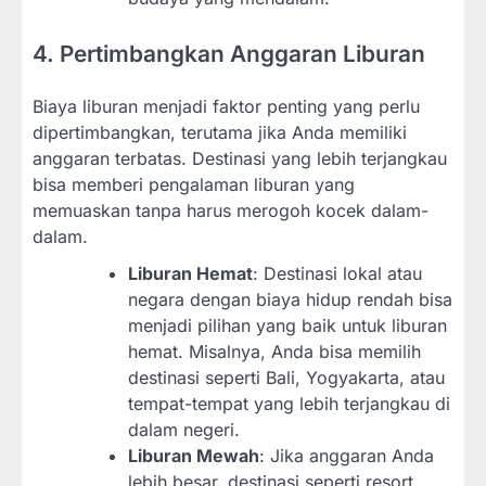
4. Pertimbangkan Anggaran Liburan
Biaya liburan menjadi faktor penting yang perlu
dipertimbangkan, terutama jika Anda memiliki
anggaran terbatas. Destinasi yang lebih terjangkau
bisa memberi pengalaman liburan yang
memuaskan tanpa harus merogoh kocek dalam-
dalam.
Liburan Hemat
: Destinasi lokal atau
negara dengan biaya hidup rendah bisa
menjadi pilihan yang baik untuk liburan
hemat. Misalnya, Anda bisa memilih
destinasi seperti Bali, Yogyakarta, atau
tempat-tempat yang lebih terjangkau di
dalam negeri.
Liburan Mewah
: Jika anggaran Anda
lebih besar, destinasi seperti resort