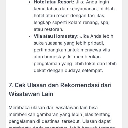
Hotel atau Resort
: Jika Anda ingin
kemudahan dan kenyamanan, pilihlah
hotel atau resort dengan fasilitas
lengkap seperti kolam renang, spa,
atau restoran.
Vila atau Homestay
: Jika Anda lebih
suka suasana yang lebih pribadi,
pertimbangkan untuk menyewa vila
atau homestay. Ini memberikan
pengalaman yang lebih lokal dan lebih
dekat dengan budaya setempat.
7. Cek Ulasan dan Rekomendasi dari
Wisatawan Lain
Membaca ulasan dari wisatawan lain bisa
memberikan gambaran yang lebih jelas tentang
pengalaman di destinasi tersebut. Ulasan dapat