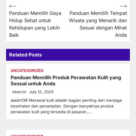
Post
⟵
⟶
Panduan Memilih Gaya
Panduan Memilih Tempat
navigation
Hidup Sehat untuk
Wisata yang Menarik dan
Kehidupan yang Lebih
Sesuai dengan Minat
Baik
Anda
Related Posts
UNCATEGORIZED
Panduan Memilih Produk Perawatan Kulit yang
Sesuai untuk Anda
okecrot
July 12, 2025
aladin138 Merawat kulit adalah bagian penting dari menjaga
kesehatan dan penampilan. Dengan banyaknya produk
perawatan kulit yang tersedia di pasaran,…