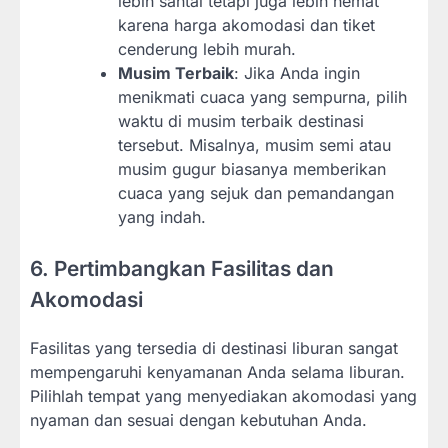
lebih santai tetapi juga lebih hemat
karena harga akomodasi dan tiket
cenderung lebih murah.
Musim Terbaik
: Jika Anda ingin
menikmati cuaca yang sempurna, pilih
waktu di musim terbaik destinasi
tersebut. Misalnya, musim semi atau
musim gugur biasanya memberikan
cuaca yang sejuk dan pemandangan
yang indah.
6. Pertimbangkan Fasilitas dan
Akomodasi
Fasilitas yang tersedia di destinasi liburan sangat
mempengaruhi kenyamanan Anda selama liburan.
Pilihlah tempat yang menyediakan akomodasi yang
nyaman dan sesuai dengan kebutuhan Anda.